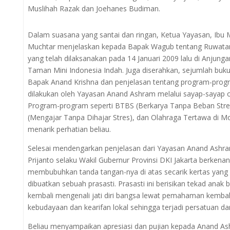
Muslihah Razak dan Joehanes Budiman.
Dalam suasana yang santai dan ringan, Ketua Yayasan, Ibu 
Muchtar menjelaskan kepada Bapak Wagub tentang Ruwata
yang telah dilaksanakan pada 14 Januari 2009 lalu di Anjung
Taman Mini Indonesia Indah. Juga diserahkan, sejumlah buk
Bapak Anand Krishna dan penjelasan tentang program-prog
dilakukan oleh Yayasan Anand Ashram melalui sayap-sayap o
Program-program seperti BTBS (Berkarya Tanpa Beban Str
(Mengajar Tanpa Dihajar Stres), dan Olahraga Tertawa di M
menarik perhatian beliau.
Selesai mendengarkan penjelasan dari Yayasan Anand Ashr
Prijanto selaku Wakil Gubernur Provinsi DKI Jakarta berkenan
membubuhkan tanda tangan-nya di atas secarik kertas yang
dibuatkan sebuah prasasti. Prasasti ini berisikan tekad anak
kembali mengenali jati diri bangsa lewat pemahaman kembal
kebudayaan dan kearifan lokal sehingga terjadi persatuan da
Beliau menyampaikan apresiasi dan pujian kepada Anand A