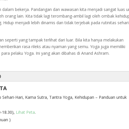
isien dalam bekerja. Pandangan dan wawasan kita menjadi sangat luas 
 oleh orang lain. Kita tidak lagi terombang-ambil lagi oleh ombak kehidu
. Hidup menjadi lebih dinamis dan tidak terjebak pada rutinitas sehari
seperti yang tampak terlihat dari luar. Bila kita hanya melakukan
 memberikan rasa rileks atau nyaman yang semu. Yoga juga memiliki
eh para pelaku Yoga. Ini yang akan dibahas di Anand Ashram.
)
RTA
 Sehari-Hari, Kama Sutra, Tantra Yoga, Kehidupan – Panduan untuk
0-18.30),
Lihat Peta
.
muan )