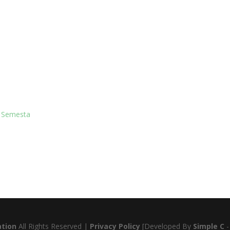
 Semesta
tion
All Rights Reserved |
Privacy Policy
[Developed By
Simple C