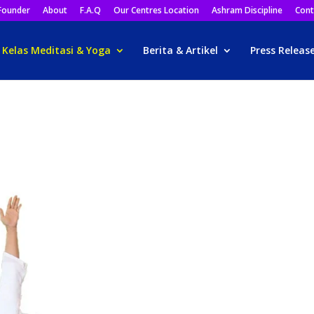
Founder
About
F.A.Q
Our Centres Location
Ashram Discipline
Cont
Kelas Meditasi & Yoga
Berita & Artikel
Press Releas