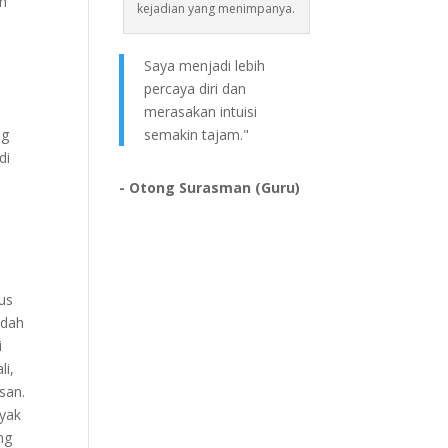
ih
kejadian yang menimpanya.
Saya menjadi lebih
percaya diri dan
merasakan intuisi
ng
semakin tajam."
di
- Otong Surasman (Guru)
gus
udah
i
li,
san.
nyak
ng