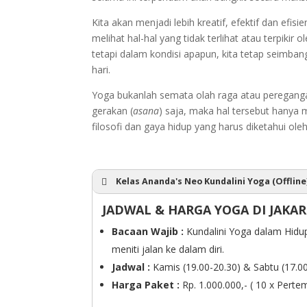
Kita akan menjadi lebih kreatif, efektif dan ef
melihat hal-hal yang tidak terlihat atau terpikir
tetapi dalam kondisi apapun, kita tetap seimbang
hari.
Yoga bukanlah semata olah raga atau peregangan 
gerakan (
asana
) saja, maka hal tersebut hanya
filosofi dan gaya hidup yang harus diketahui ol
Kelas Ananda's Neo Kundalini Yoga (Offline
JADWAL & HARGA YOGA DI JAKA
Bacaan Wajib :
Kundalini Yoga dalam Hidup
meniti jalan ke dalam diri.
Jadwal :
Kamis (19.00-20.30) & Sabtu (17.0
Harga Paket :
Rp. 1.000.000,- ( 10 x Perte