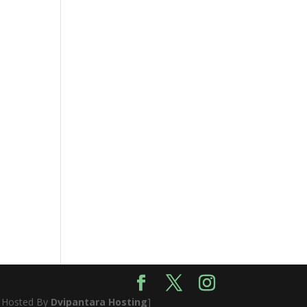
- Hosted By
Dvipantara Hosting
]