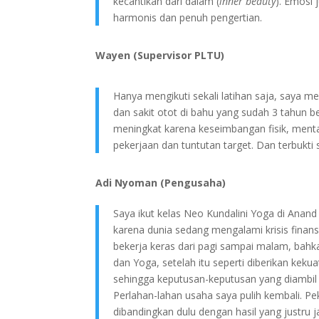
kecantikan dari dalam (
inner beauty
). Emosi 
harmonis dan penuh pengertian.
Wayen (Supervisor PLTU)
Hanya mengikuti sekali latihan saja, saya m
dan sakit otot di bahu yang sudah 3 tahun be
meningkat karena keseimbangan fisik, ment
pekerjaan dan tuntutan target. Dan terbukti
Adi Nyoman (Pengusaha)
Saya ikut kelas Neo Kundalini Yoga di Anand
karena dunia sedang mengalami krisis finans
bekerja keras dari pagi sampai malam, bahk
dan Yoga, setelah itu seperti diberikan keku
sehingga keputusan-keputusan yang diambil b
Perlahan-lahan usaha saya pulih kembali. Pe
dibandingkan dulu dengan hasil yang justru j