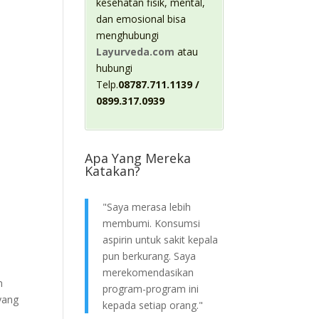
kesehatan fisik, mental,
dan emosional bisa
menghubungi
Layurveda.com
atau
hubungi
Telp.
08787.711.1139 /
0899.317.0939
Apa Yang Mereka
Katakan?
"Saya merasa lebih
membumi. Konsumsi
aspirin untuk sakit kepala
pun berkurang. Saya
merekomendasikan
m
program-program ini
yang
kepada setiap orang."