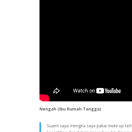
Nengah (Ibu Rumah Tangga)
Suami saya mengira saya pakai
make-up
tert