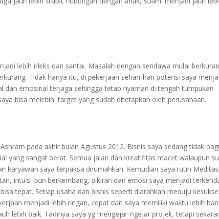
juga jauh lebih stabil, hubungan dengan anak, suami menjadi jauh leb
enjadi lebih rileks dan santai. Masalah dengan sendawa mulai berkura
rkurang. Tidak hanya itu, di pekerjaan sehari-hari potensi saya menja
al dan emosinal terjaga sehingga tetap nyaman di tengah tumpukan
 saya bisa melebihi target yang sudah ditetapkan oleh perusahaan.
 Ashram pada akhir bulan Agustus 2012. Bisnis saya sedang tidak ba
ial yang sangat berat. Semua jalan dan kreatifitas macet walaupun s
an karyawan saya terpaksa dirumahkan. Kemudian saya rutin Meditas
atan, intuisi-pun berkembang, pikiran dan emosi saya menjadi terkenda
isa tepat. Setiap usaha dan bisnis seperti diarahkan menuju kesukse
kerjaan menjadi lebih ringan, cepat dan saya memiliki waktu lebih ba
auh lebih baik. Tadinya saya yg mengejar-ngejar projek, tetapi sekara