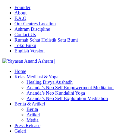
Founder
About
F.A.Q
Our Centres Location
Ashram Discipline
Contact Us
Rumah Sehat Holistik Satu Bumi
Toko Buku
English Version
Home
Kelas Meditasi & Yoga
Healing Divya Aushadh
Ananda’s Neo Self Empowerment Meditation
Ananda’s Neo Kundalini Yoga
Ananda’s Neo Self Exploration Meditation
Berita & Artikel
Berita
Artikel
Media
Press Release
Galeri