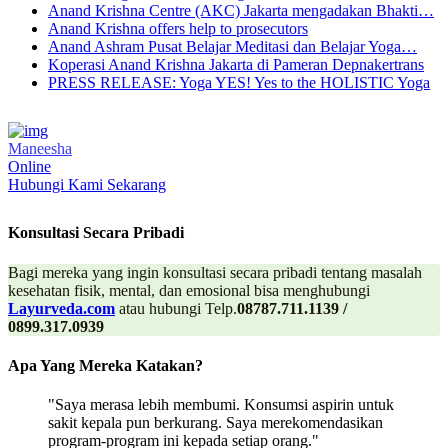
Anand Krishna Centre (AKC) Jakarta mengadakan Bhakti…
Anand Krishna offers help to prosecutors
Anand Ashram Pusat Belajar Meditasi dan Belajar Yoga…
Koperasi Anand Krishna Jakarta di Pameran Depnakertrans
PRESS RELEASE: Yoga YES! Yes to the HOLISTIC Yoga
Maneesha
Online
Hubungi Kami Sekarang
Konsultasi Secara Pribadi
Bagi mereka yang ingin konsultasi secara pribadi tentang masalah
kesehatan fisik, mental, dan emosional bisa menghubungi
Layurveda.com
atau hubungi Telp.
08787.711.1139 /
0899.317.0939
Apa Yang Mereka Katakan?
"Saya merasa lebih membumi. Konsumsi aspirin untuk
sakit kepala pun berkurang. Saya merekomendasikan
program-program ini kepada setiap orang."