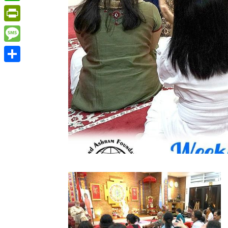
WhatsApp
PrintFriendly
Message
Share