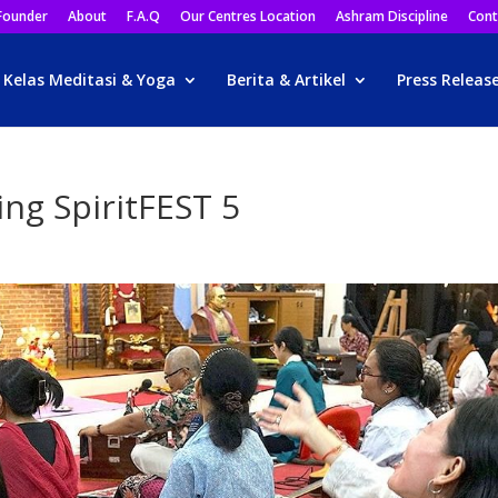
Founder
About
F.A.Q
Our Centres Location
Ashram Discipline
Cont
Kelas Meditasi & Yoga
Berita & Artikel
Press Releas
ng SpiritFEST 5