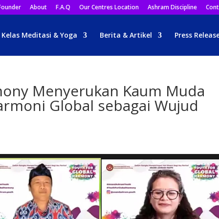
Founder
About
F.A.Q
Our Centres Location
Ashram Discipline
Cont
Kelas Meditasi & Yoga
Berita & Artikel
Press Releas
rmony Menyerukan Kaum Muda
rmoni Global sebagai Wujud