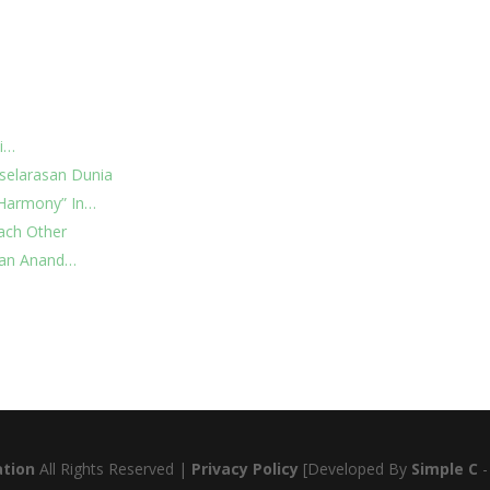
wi…
selarasan Dunia
 Harmony” In…
Each Other
san Anand…
tion
All Rights Reserved |
Privacy Policy
[Developed By
Simple C