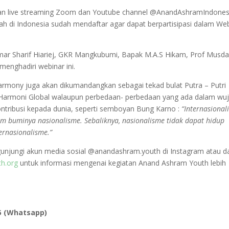
 akan live streaming Zoom dan Youtube channel @AnandAshramIndones
rah di Indonesia sudah mendaftar agar dapat berpartisipasi dalam We
ar Sharif Hiariej, GKR Mangkubumi, Bapak M.A.S Hikam, Prof Musd
menghadiri webinar ini.
Harmony juga akan dikumandangkan sebagai tekad bulat Putra – Putri
a Harmoni Global walaupun perbedaan- perbedaan yang ada dalam wu
tribusi kepada dunia, seperti semboyan Bung Karno :
“Internasional
am buminya nasionalisme. Sebaliknya, nasionalisme tidak dapat hidup
ernasionalisme.”
unjungi akun media sosial @anandashram.youth di Instagram atau d
h.org
untuk informasi mengenai kegiatan Anand Ashram Youth lebih
5 (Whatsapp)