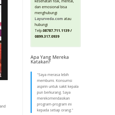
kesehatan fisik, mental,
dan emosional bisa
menghubungi
Layurveda.com
atau
hubungi
Telp.
08787.711.1139 /
0899.317.0939
Apa Yang Mereka
Katakan?
"Saya merasa lebih
membumi. Konsumsi
aspirin untuk sakit kepala
pun berkurang. Saya
merekomendasikan
program-program ini
nand
kepada setiap orang."