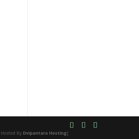
- Hosted By
Dvipantara Hosting
]