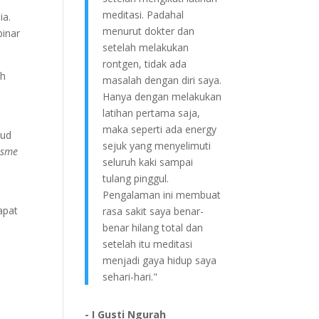
meditasi. Padahal
ia.
menurut dokter dan
binar
setelah melakukan
rontgen, tidak ada
ah
masalah dengan diri saya.
Hanya dengan melakukan
latihan pertama saja,
maka seperti ada energy
jud
sejuk yang menyelimuti
isme
seluruh kaki sampai
tulang pinggul.
Pengalaman ini membuat
apat
rasa sakit saya benar-
benar hilang total dan
setelah itu meditasi
menjadi gaya hidup saya
sehari-hari."
- I Gusti Ngurah