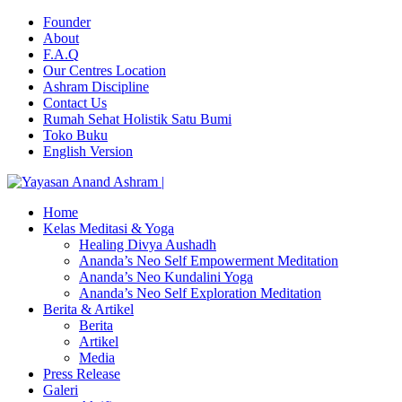
Founder
About
F.A.Q
Our Centres Location
Ashram Discipline
Contact Us
Rumah Sehat Holistik Satu Bumi
Toko Buku
English Version
Home
Kelas Meditasi & Yoga
Healing Divya Aushadh
Ananda’s Neo Self Empowerment Meditation
Ananda’s Neo Kundalini Yoga
Ananda’s Neo Self Exploration Meditation
Berita & Artikel
Berita
Artikel
Media
Press Release
Galeri