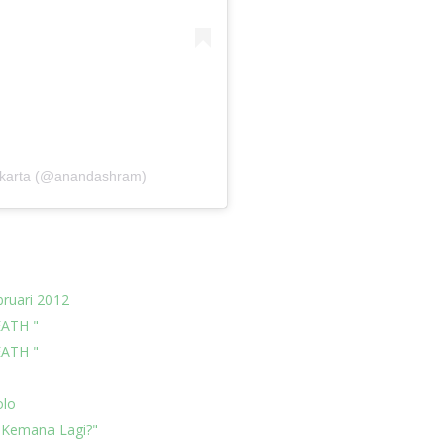
Jakarta (@anandashram)
bruari 2012
EATH "
EATH "
olo
 Kemana Lagi?"