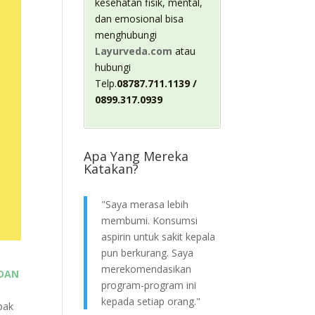
kesehatan fisik, mental,
dan emosional bisa
menghubungi
Layurveda.com
atau
hubungi
Telp.
08787.711.1139 /
0899.317.0939
Apa Yang Mereka
Katakan?
"Saya merasa lebih
membumi. Konsumsi
aspirin untuk sakit kepala
pun berkurang. Saya
merekomendasikan
 DAN
program-program ini
kepada setiap orang."
pak