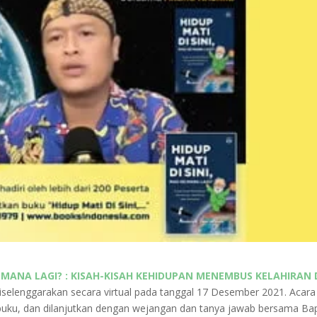
KE MANA LAGI? : KISAH-KISAH KEHIDUPAN MENEMBUS KELAHIRAN
iselenggarakan secara virtual pada tanggal 17 Desember 2021. Acara
uku, dan dilanjutkan dengan wejangan dan tanya jawab bersama Ba