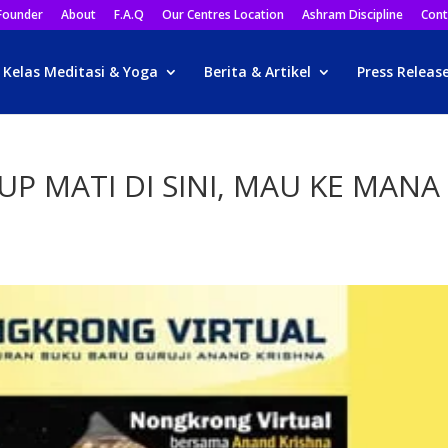
Founder
About
F.A.Q
Our Centres Location
Ashram Discipline
Cont
Kelas Meditasi & Yoga
Berita & Artikel
Press Releas
DUP MATI DI SINI, MAU KE MANA