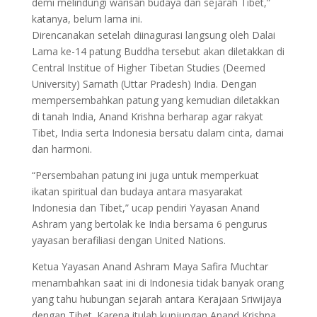
demi melindungi warisan budaya dan sejarah Tibet,”
katanya, belum lama ini.
Direncanakan setelah diinagurasi langsung oleh Dalai
Lama ke-14 patung Buddha tersebut akan diletakkan di
Central Institue of Higher Tibetan Studies (Deemed
University) Sarnath (Uttar Pradesh) India. Dengan
mempersembahkan patung yang kemudian diletakkan
di tanah India, Anand Krishna berharap agar rakyat
Tibet, India serta Indonesia bersatu dalam cinta, damai
dan harmoni.
“Persembahan patung ini juga untuk memperkuat
ikatan spiritual dan budaya antara masyarakat
Indonesia dan Tibet,” ucap pendiri Yayasan Anand
Ashram yang bertolak ke India bersama 6 pengurus
yayasan berafiliasi dengan United Nations.
Ketua Yayasan Anand Ashram Maya Safira Muchtar
menambahkan saat ini di Indonesia tidak banyak orang
yang tahu hubungan sejarah antara Kerajaan Sriwijaya
dengan Tibet. Karena itulah kunjungan Anand Krishna