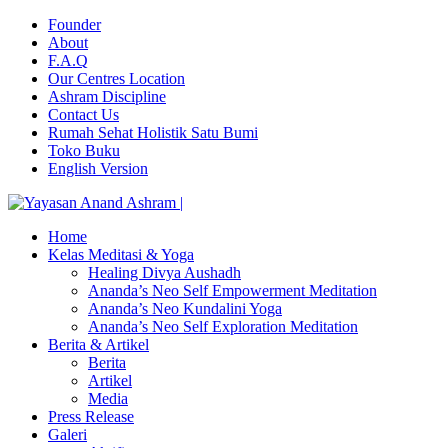
Founder
About
F.A.Q
Our Centres Location
Ashram Discipline
Contact Us
Rumah Sehat Holistik Satu Bumi
Toko Buku
English Version
Home
Kelas Meditasi & Yoga
Healing Divya Aushadh
Ananda’s Neo Self Empowerment Meditation
Ananda’s Neo Kundalini Yoga
Ananda’s Neo Self Exploration Meditation
Berita & Artikel
Berita
Artikel
Media
Press Release
Galeri