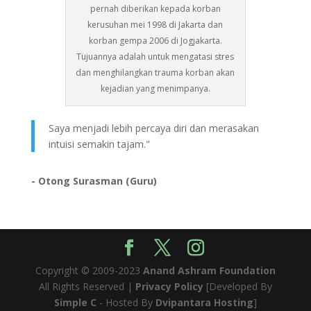
pernah diberikan kepada korban
kerusuhan mei 1998 di Jakarta dan
korban gempa 2006 di Jogjakarta.
Tujuannya adalah untuk mengatasi stres
dan menghilangkan trauma korban akan
kejadian yang menimpanya.
Saya menjadi lebih percaya diri dan merasakan
intuisi semakin tajam."
- Otong Surasman (Guru)
Copyright © 2009-2023
Anand Ashram Foundation
All Rights Reserved |
Privacy Policy
[Developed By
Simple C
- Hosted By
Dvipantara Hosting
]