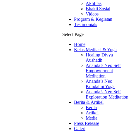
Aktifitas
Bhakti Sosial
Videos
Program & Kegiatan
Testimonials
Select Page
Home
Kelas Meditasi & Yoga
Healing Divya
Aushadh
Ananda’s Neo Self
Empowerment
Meditation
Ananda’s Neo
Kundalini Yoga
Ananda’s Neo Self
Exploration Meditation
Berita & Artikel
Berita
Artikel
Media
Press Release
Galeri