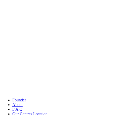
Founder
About
F.A.Q
Our Centres Location