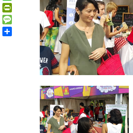
WhatsApp
PrintFriendly
Message
Share