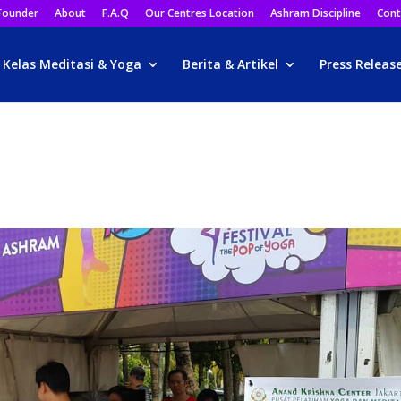
Founder
About
F.A.Q
Our Centres Location
Ashram Discipline
Cont
Kelas Meditasi & Yoga
Berita & Artikel
Press Releas