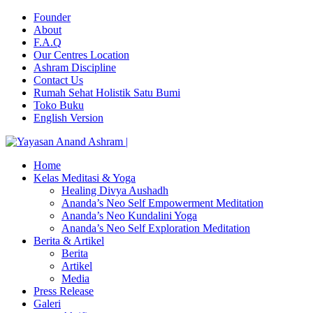
Founder
About
F.A.Q
Our Centres Location
Ashram Discipline
Contact Us
Rumah Sehat Holistik Satu Bumi
Toko Buku
English Version
Home
Kelas Meditasi & Yoga
Healing Divya Aushadh
Ananda’s Neo Self Empowerment Meditation
Ananda’s Neo Kundalini Yoga
Ananda’s Neo Self Exploration Meditation
Berita & Artikel
Berita
Artikel
Media
Press Release
Galeri