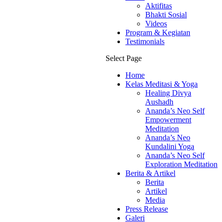
Aktifitas
Bhakti Sosial
Videos
Program & Kegiatan
Testimonials
Select Page
Home
Kelas Meditasi & Yoga
Healing Divya
Aushadh
Ananda’s Neo Self
Empowerment
Meditation
Ananda’s Neo
Kundalini Yoga
Ananda’s Neo Self
Exploration Meditation
Berita & Artikel
Berita
Artikel
Media
Press Release
Galeri