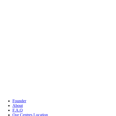
Founder
About
F.A.Q
Our Centres Location