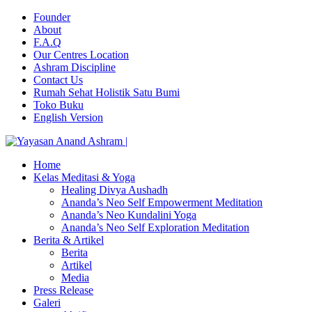
Founder
About
F.A.Q
Our Centres Location
Ashram Discipline
Contact Us
Rumah Sehat Holistik Satu Bumi
Toko Buku
English Version
Home
Kelas Meditasi & Yoga
Healing Divya Aushadh
Ananda’s Neo Self Empowerment Meditation
Ananda’s Neo Kundalini Yoga
Ananda’s Neo Self Exploration Meditation
Berita & Artikel
Berita
Artikel
Media
Press Release
Galeri