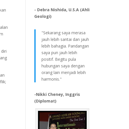
- Debra Nishida, U.S.A (Ahli
kan
Geologi)
nalan
"Sekarang saya merasa
am
jauh lebih santai dan jauh
lebih bahagia. Pandangan
diri
saya pun jauh lebih
yang
positif. Begitu pula
hubungan saya dengan
orang lain menjadi lebih
gan
harmonis."
lik;
-Nikki Cheney, Inggris
(Diplomat)