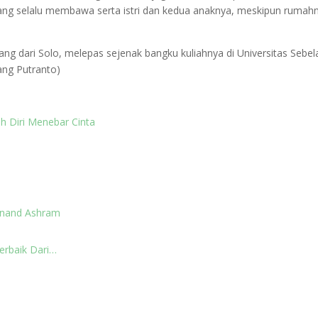
 yang selalu membawa serta istri dan kedua anaknya, meskipun rumah
g dari Solo, melepas sejenak bangku kuliahnya di Universitas Sebel
ang Putranto)
 Diri Menebar Cinta
Anand Ashram
erbaik Dari…