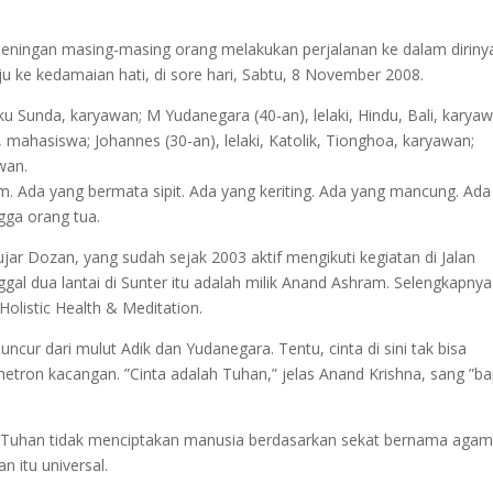
eningan masing-masing orang melakukan perjalanan ke dalam diriny
u ke kedamaian hati, di sore hari, Sabtu, 8 November 2008.
ku Sunda, karyawan; M Yudanegara (40-an), lelaki, Hindu, Bali, karyaw
 mahasiswa; Johannes (30-an), lelaki, Katolik, Tionghoa, karyawan;
wan.
. Ada yang bermata sipit. Ada yang keriting. Ada yang mancung. Ada
gga orang tua.
 ujar Dozan, yang sudah sejak 2003 aktif mengikuti kegiatan di Jalan
ggal dua lantai di Sunter itu adalah milik Anand Ashram. Selengkapnya
olistic Health & Meditation.
cur dari mulut Adik dan Yudanegara. Tentu, cinta di sini tak bisa
netron kacangan. ”Cinta adalah Tuhan,” jelas Anand Krishna, sang ”b
 Tuhan tidak menciptakan manusia berdasarkan sekat bernama agam
n itu universal.