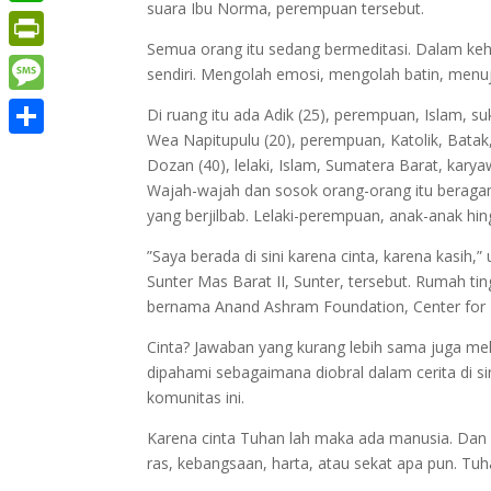
suara Ibu Norma, perempuan tersebut.
WhatsApp
Semua orang itu sedang bermeditasi. Dalam keh
PrintFriendly
sendiri. Mengolah emosi, mengolah batin, menuj
Message
Di ruang itu ada Adik (25), perempuan, Islam, su
Wea Napitupulu (20), perempuan, Katolik, Batak,
Share
Dozan (40), lelaki, Islam, Sumatera Barat, karya
Wajah-wajah dan sosok orang-orang itu beragam
yang berjilbab. Lelaki-perempuan, anak-anak hin
”Saya berada di sini karena cinta, karena kasih,”
Sunter Mas Barat II, Sunter, tersebut. Rumah tin
bernama Anand Ashram Foundation, Center for H
Cinta? Jawaban yang kurang lebih sama juga melun
dipahami sebagaimana diobral dalam cerita di si
komunitas ini.
Karena cinta Tuhan lah maka ada manusia. Dan
ras, kebangsaan, harta, atau sekat apa pun. Tuha