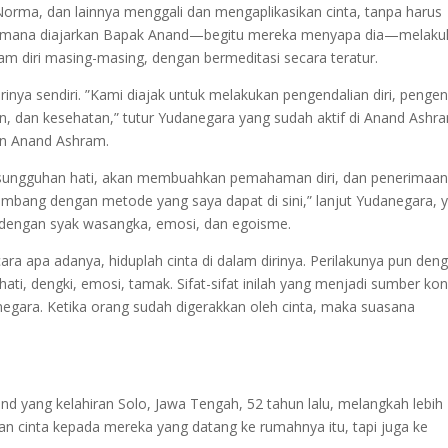
rma, dan lainnya menggali dan mengaplikasikan cinta, tanpa harus
imana diajarkan Bapak Anand—begitu mereka menyapa dia—melaku
am diri masing-masing, dengan bermeditasi secara teratur.
nya sendiri. ”Kami diajak untuk melakukan pengendalian diri, penge
iran, dan kesehatan,” tutur Yudanegara yang sudah aktif di Anand Ashr
san Anand Ashram.
kesungguhan hati, akan membuahkan pemahaman diri, dan penerimaan 
eimbang dengan metode yang saya dapat di sini,” lanjut Yudanegara, 
ai dengan syak wasangka, emosi, dan egoisme.
a apa adanya, hiduplah cinta di dalam dirinya. Perilakunya pun den
ati, dengki, emosi, tamak. Sifat-sifat inilah yang menjadi sumber konf
rnegara. Ketika orang sudah digerakkan oleh cinta, maka suasana
and yang kelahiran Solo, Jawa Tengah, 52 tahun lalu, melangkah lebih
 cinta kepada mereka yang datang ke rumahnya itu, tapi juga ke