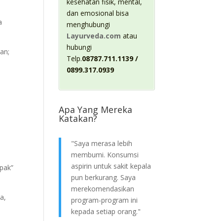
kesehatan fisik, mental,
dan emosional bisa
a
menghubungi
Layurveda.com
atau
hubungi
an;
Telp.
08787.711.1139 /
0899.317.0939
Apa Yang Mereka
Katakan?
"Saya merasa lebih
membumi. Konsumsi
aspirin untuk sakit kepala
apak”
pun berkurang. Saya
merekomendasikan
a,
program-program ini
kepada setiap orang."