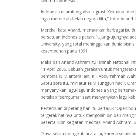
seluruh Indonesia.
Indonesia di ambang disintegrasi. Kekuatan da
ingin memecah-belah negara kita,” tutur Anand.
Mereka, kata Anand, memainkan berbagai isu di
persatuan Indonesia pecah. ”Ujung-ujungnya ada
University, yang total meninggalkan dunia bisn
kesembuhan pada 1991.
Maka dari Anand Ashram itu lahirlah National I
11 April 2005. Sebuah gerakan untuk mengeratka
pembina NIM antara lain, KH Abdurrahman Wahid
Sabtu sore itu, miniatur NIM sungguh hadir. Or
menyanyikan lagu-lagu Indonesia yang bertemak
bersikap ”sempurna” saat menyanyikan lagu keba
Pertemuan di petang hari itu bertajuk ”Open h
tergerak hatinya untuk mengolah diri dan mengin
peserta rutin kegiatan meditasi Anand Ashram. S
”Saya selalu mengikuti acara ini, karena selai