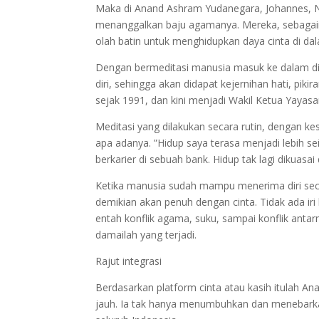
Maka di Anand Ashram Yudanegara, Johannes, No
menanggalkan baju agamanya. Mereka, sebaga
olah batin untuk menghidupkan daya cinta di dal
Dengan bermeditasi manusia masuk ke dalam diri
diri, sehingga akan didapat kejernihan hati, pik
sejak 1991, dan kini menjadi Wakil Ketua Yaya
Meditasi yang dilakukan secara rutin, dengan 
apa adanya. ”Hidup saya terasa menjadi lebih s
berkarier di sebuah bank. Hidup tak lagi dikuas
Ketika manusia sudah mampu menerima diri secar
demikian akan penuh dengan cinta. Tidak ada iri h
entah konflik agama, suku, sampai konflik anta
damailah yang terjadi.
Rajut integrasi
Berdasarkan platform cinta atau kasih itulah An
jauh. Ia tak hanya menumbuhkan dan menebarkan