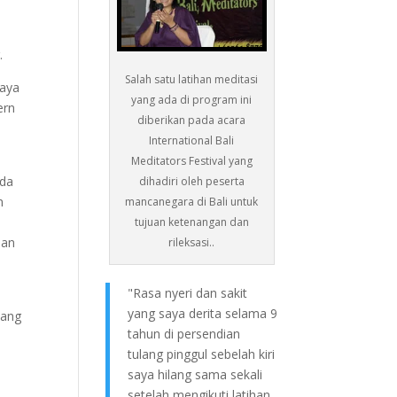
.
Salah satu latihan meditasi
paya
yang ada di program ini
ern
diberikan pada acara
International Bali
Meditators Festival yang
ada
dihadiri oleh peserta
n
mancanegara di Bali untuk
tujuan ketenangan dan
ian
rileksasi..
"Rasa nyeri dan sakit
yang saya derita selama 9
yang
tahun di persendian
tulang pinggul sebelah kiri
saya hilang sama sekali
setelah mengikuti latihan