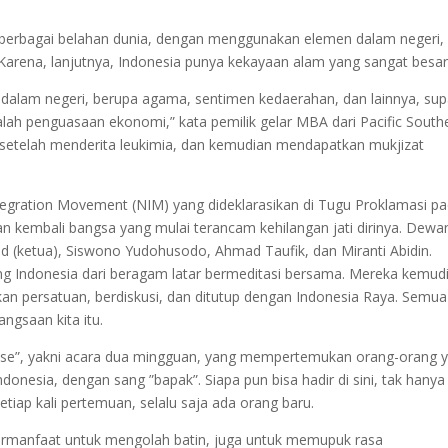
ri berbagai belahan dunia, dengan menggunakan elemen dalam negeri,
 Karena, lanjutnya, Indonesia punya kekayaan alam yang sangat besar
 dalam negeri, berupa agama, sentimen kedaerahan, dan lainnya, su
lah penguasaan ekonomi,” kata pemilik gelar MBA dari Pacific South
is setelah menderita leukimia, dan kemudian mendapatkan mukjizat
ntegration Movement (NIM) yang dideklarasikan di Tugu Proklamasi p
n kembali bangsa yang mulai terancam kehilangan jati dirinya. Dewa
 (ketua), Siswono Yudohusodo, Ahmad Taufik, dan Miranti Abidin.
ang Indonesia dari beragam latar bermeditasi bersama. Mereka kemud
an persatuan, berdiskusi, dan ditutup dengan Indonesia Raya. Semua
ngsaan kita itu.
ouse”, yakni acara dua mingguan, yang mempertemukan orang-orang 
donesia, dengan sang ”bapak”. Siapa pun bisa hadir di sini, tak hanya
etiap kali pertemuan, selalu saja ada orang baru.
n bermanfaat untuk mengolah batin, juga untuk memupuk rasa