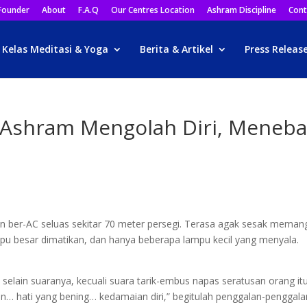
Founder
About
F.A.Q
Our Centres Location
Ashram Discipline
Cont
Kelas Meditasi & Yoga
Berita & Artikel
Press Releas
Ashram Mengolah Diri, Meneba
n ber-AC seluas sekitar 70 meter persegi. Terasa agak sesak meman
u besar dimatikan, dan hanya beberapa lampu kecil yang menyala.
selain suaranya, kecuali suara tarik-embus napas seratusan orang itu
kan… hati yang bening… kedamaian diri,” begitulah penggalan-penggala