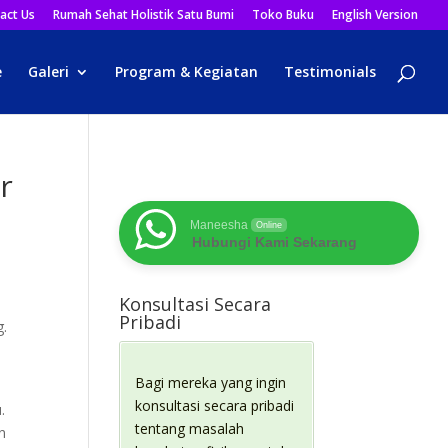
act Us
Rumah Sehat Holistik Satu Bumi
Toko Buku
English Version
e
Galeri
Program & Kegiatan
Testimonials
r
Maneesha
Online
Hubungi Kami Sekarang
Konsultasi Secara
Pribadi
g.
Bagi mereka yang ingin
konsultasi secara pribadi
.
tentang masalah
n