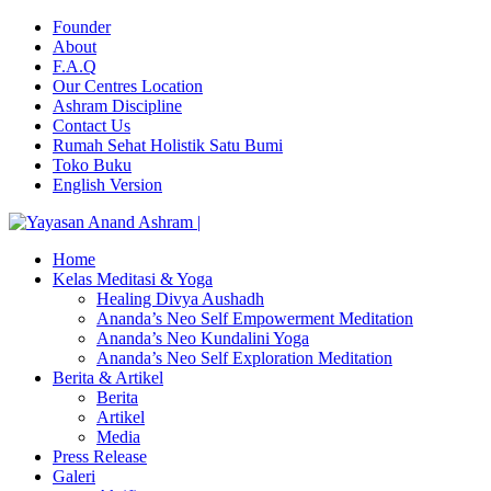
Founder
About
F.A.Q
Our Centres Location
Ashram Discipline
Contact Us
Rumah Sehat Holistik Satu Bumi
Toko Buku
English Version
Home
Kelas Meditasi & Yoga
Healing Divya Aushadh
Ananda’s Neo Self Empowerment Meditation
Ananda’s Neo Kundalini Yoga
Ananda’s Neo Self Exploration Meditation
Berita & Artikel
Berita
Artikel
Media
Press Release
Galeri