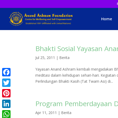
Home
Bhakti Sosial Yayasan An
Jul 25, 2011
|
Berita
Yayasan Anand Ashram kembali mengadakan Bhak
meditasi dalam kehidupan sehari-hari. Kegiatan 
Facebook
Perlindungan Bhakti Kasih (Tat Twam Asi) di...
Twitter
Program Pemberdayaan Di
Pinterest
LinkedIn
Apr 11, 2011
|
Berita