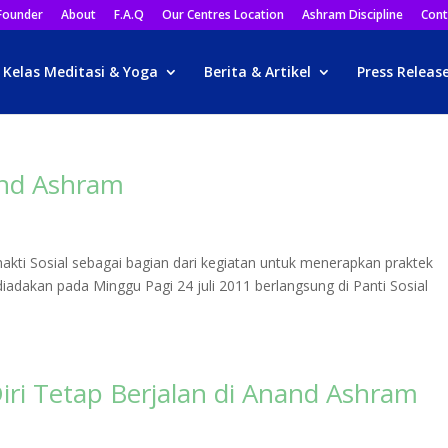
Founder
About
F.A.Q
Our Centres Location
Ashram Discipline
Cont
Kelas Meditasi & Yoga
Berita & Artikel
Press Releas
and Ashram
ti Sosial sebagai bagian dari kegiatan untuk menerapkan praktek
diadakan pada Minggu Pagi 24 juli 2011 berlangsung di Panti Sosial
ri Tetap Berjalan di Anand Ashram