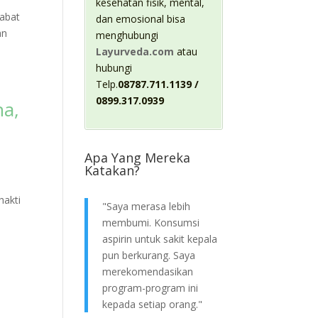
kesehatan fisik, mental,
habat
dan emosional bisa
an
menghubungi
Layurveda.com
atau
hubungi
Telp.
08787.711.1139 /
0899.317.0939
na,
Apa Yang Mereka
Katakan?
hakti
"Saya merasa lebih
membumi. Konsumsi
aspirin untuk sakit kepala
pun berkurang. Saya
merekomendasikan
program-program ini
kepada setiap orang."