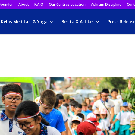
Founder
About
F.A.Q
Our Centres Location
Ashram Discipline
Cont
Kelas Meditasi & Yoga
Berita & Artikel
Press Releas