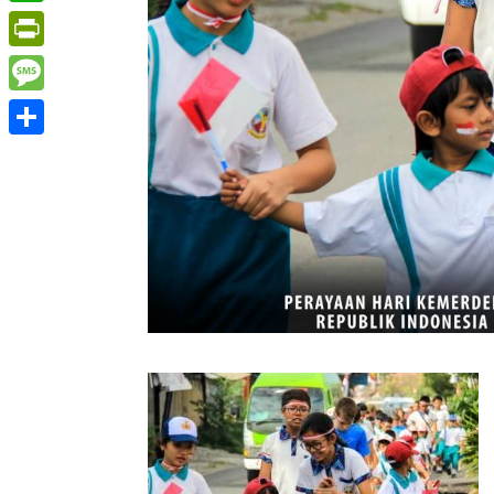
WhatsApp
PrintFriendly
Message
Share